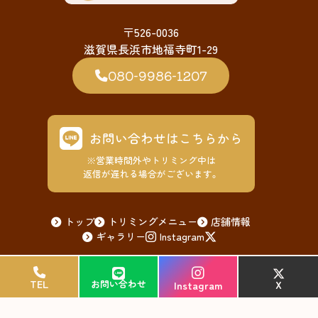
〒526-0036
滋賀県長浜市地福寺町1-29
080-9986-1207
お問い合わせはこちらから
※営業時間外やトリミング中は
返信が遅れる場合がございます。
トップ
トリミングメニュー
店舗情報
ギャラリー
Instagram
© 2026 ペットサロンまーれん
TEL
TEL
お問い合わせ
お問い合わせ
X
X
Instagram
Instagram